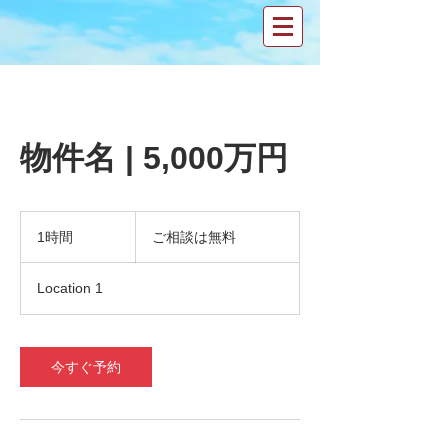
物件名 | 5,000万円
ご
相
1時間
1
ご相談は無料
談
時
は
無
Location 1
料
今すぐ予約