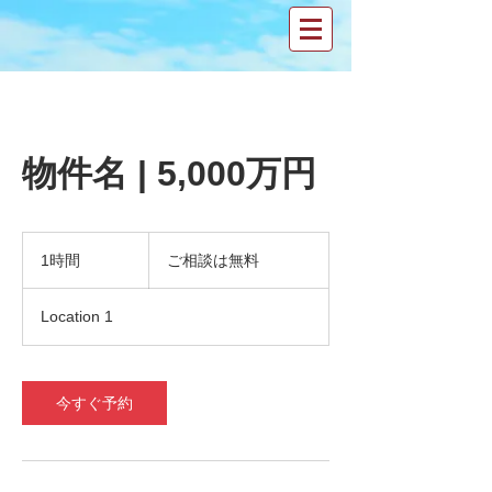
物件名 | 5,000万円
ご
相
1時間
1
ご相談は無料
談
時
は
無
Location 1
料
今すぐ予約