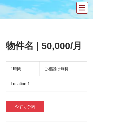
物件名 | 50,000/月
ご
相
1時間
1
ご相談は無料
談
時
は
無
Location 1
料
今すぐ予約