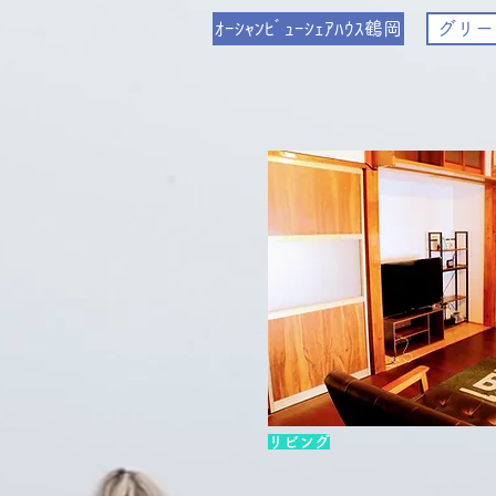
ｵｰｼｬﾝﾋﾞｭｰｼｪｱﾊｳｽ鶴岡
グリー
リビング