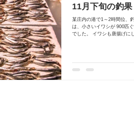
11月下旬の釣果
某庄内の港で1～2時間位、
は、小さいイワシが 900匹
でした。 イワシも唐揚げに
きました。 シェアハウスの
どと一緒に芋煮パーティー