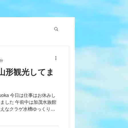
1分
山形観光してま
iet_tsuruoka 今日は仕事はお休みし
ました 午前中は加茂水族館
映えなクラゲ水槽ゆっくり眺