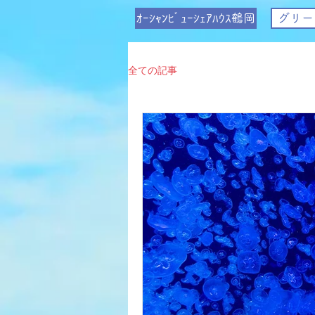
ｵｰｼｬﾝﾋﾞｭｰｼｪｱﾊｳｽ鶴岡
グリー
全ての記事