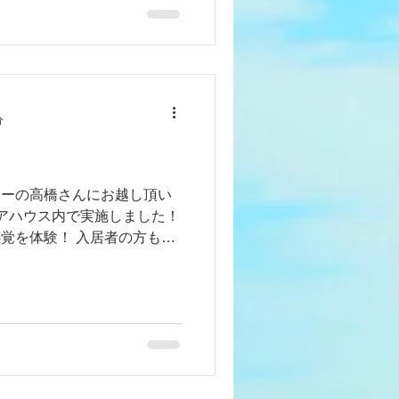
分
ターの高橋さんにお越し頂い
アハウス内で実施しました！
覚を体験！ 入居者の方も参
想。 ヨガって気持ちいい！
て頂いて、７月１１日