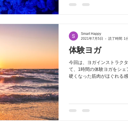
Smart Happy
2021年7月5日
読了時間: 1
体験ヨガ
今回は、ヨガインストラク
て、1時間の体験ヨガをシェ
硬くなった筋肉がほぐれる感
加し、「楽しぃ～！」との感
今月は、まだ高橋さんに来
（日）、７月１７日（...