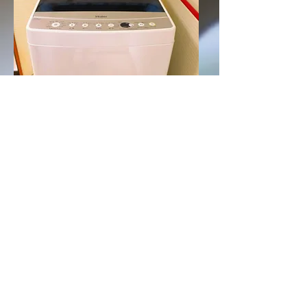
洗濯機
​トイレ（２つ）