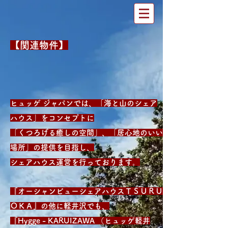
【関連物件】
ヒュッゲ ジャパンでは、「海と山のシェア
ハウス」をコンセプトに
「くつろげる癒しの空間」、「居心地のいい
場所」の提供を目指し、
シェアハウス運営を行っております。
『オーシャンビューシェアハウスＴＳＵＲＵ
ＯＫＡ』の他に軽井沢
でも、
​『Hygge - KARUIZAWA （
ヒュッゲ軽井